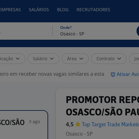
 EMPRESAS
SALÁRIOS
BLOG
RECRUTADORES
Onde?
icação
Salário
Área
Contrato
Jo
eiro em receber novas vagas similares a esta
Ativar Av
PROMOTOR REPO
OSASCO/SÃO PA
3 ago
SCO/SÃO
4,5
Top Target Trade
Market
Osasco - SP