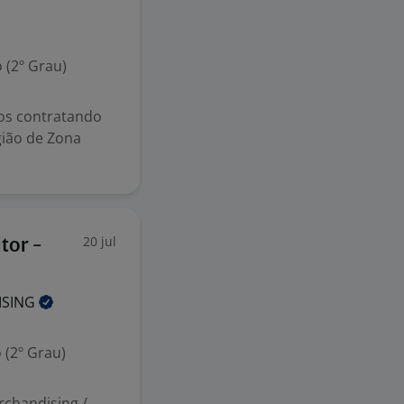
 (2º Grau)
os contratando
gião de Zona
20 jul
tor -
ISING
 (2º Grau)
chandising /