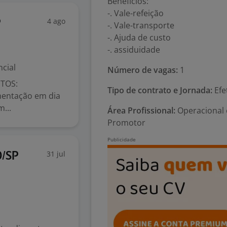
Benefícios:
-. Vale-refeição
4 ago
P
-. Vale-transporte
-. Ajuda de custo
-. assiduidade
cial
Número de vagas:
1
TOS:
Tipo de contrato e Jornada:
Efe
mentação em dia
...
Área Profissional:
Operacional 
Promotor
31 jul
O/SP