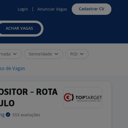
Cadastrar CV
Login
Anunciar Vagas
ACHAR VAGAS
rnada
Senioridade
PcD
iso de Vagas
SITOR - ROTA
ULO
553 avaliações
ing