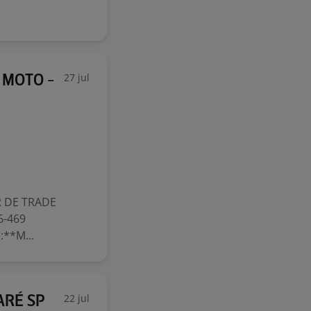
27 jul
 MOTO -
 DE TRADE
6-469
:**M...
22 jul
ARÉ SP