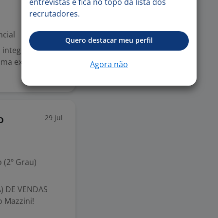
entrevistas e fica no topo da lista dos
recrutadores.
cial
Quero destacar meu perfil
 integrar nossa
uma excelente
Agora não
29 jul
o
 (2º Grau)
) DE VENDAS
o Mazzini!