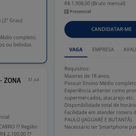
R$ 1.908,00 (Bruto mensal)
Presencial
 (2º Grau)
CANDIDATAR-ME
 Médio completo;
os ou bebidas
VAGA
EMPRESA
AVAL
Requisitos:
Maiores de 18 anos;
31 jul
- ZONA
Possuir Ensino Médio completo
Experiência anterior como pr
supermercados, atacarejo etc.
Disponibilidade total de horár
Facilidade em atender roteiro 
cial
PAULO (JAGUARÉ E BUTANTÃ).
RRO ?? Região:
Necessário ter Smartphone para
$ 2.100,00 ??