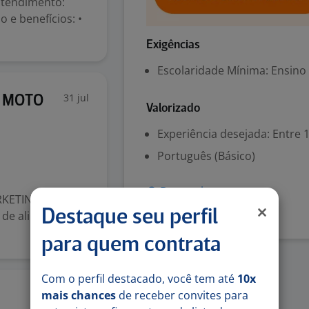
tendimento:
e benefícios: •
Exigências
Escolaridade Mínima: Ensino
31 jul
- MOTO
Valorizado
Experiência desejada: Entre 1
Português (Básico)
Denunciar vaga
KETING para
Destaque seu perfil
de alimentos.
para quem contrata
Com o perfil destacado, você tem até
10x
mais chances
de receber convites para
30 jul