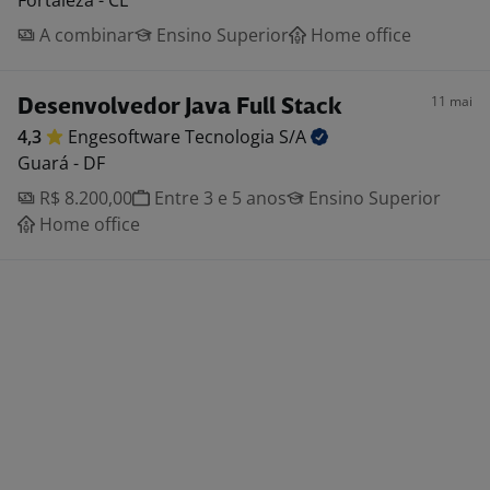
Fortaleza - CE
A combinar
Ensino Superior
Home office
11 mai
Desenvolvedor Java Full Stack
4,3
Engesoftware Tecnologia
S/A
Guará - DF
R$ 8.200,00
Entre 3 e 5 anos
Ensino Superior
Home office