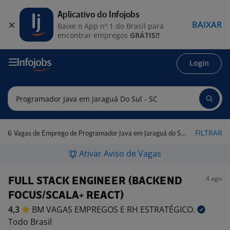
Aplicativo do Infojobs
BAIXAR
Baixe o App nº 1 do Brasil para
encontrar empregos
GRÁTIS!!
Login
6
FILTRAR
Vagas de Emprego de Programador Java em Jaraguá do Sul - SC
Ativar Aviso de Vagas
4 ago
FULL STACK ENGINEER (BACKEND
FOCUS/SCALA+ REACT)
4,3
BM VAGAS EMPREGOS E RH
ESTRATÉGICO.
Todo Brasil