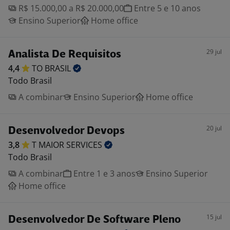
R$ 15.000,00 a R$ 20.000,00
Entre 5 e 10 anos
Ensino Superior
Home office
29 jul
Analista De Requisitos
4,4
TO
BRASIL
Todo Brasil
A combinar
Ensino Superior
Home office
20 jul
Desenvolvedor Devops
3,8
T MAIOR
SERVICES
Todo Brasil
A combinar
Entre 1 e 3 anos
Ensino Superior
Home office
15 jul
Desenvolvedor De Software Pleno