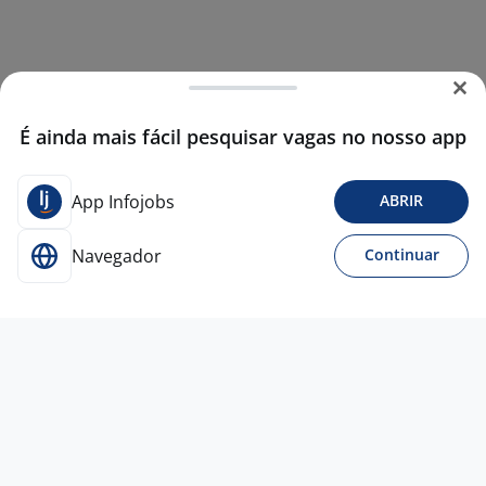
É ainda mais fácil pesquisar vagas no nosso app
App Infojobs
ABRIR
Navegador
Continuar