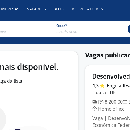
 EMPRESAS
SALÁRIOS
BLOG
RECRUTADORES
Onde?
Vagas publica
mais disponível.
Desenvolvedo
ga da lista.
4,3
Engesoftw
Guará - DF
R$ 8.200,00
E
Home office
Vaga | Desenvolve
Econômica Feder