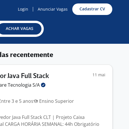
Cadastrar CV
Login
Anunciar Vagas
ACHAR VAGAS
das recentemente
11 mai
r Java Full Stack
are Tecnologia
S/A
ntre 3 e 5 anos
Ensino Superior
dor Java Full Stack CLT | Projeto Caixa
al CARGA HORÁRIA SEMANAL: 44h Obrigatório