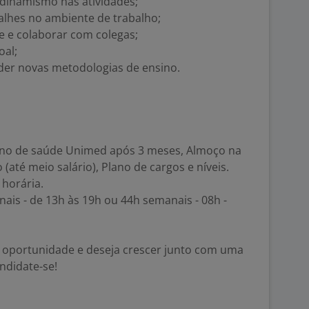
 e dinamismo nas atividades;
alhes no ambiente de trabalho;
e e colaborar com colegas;
oal;
der novas metodologias de ensino.
Plano de saúde Unimed após 3 meses, Almoço na
até meio salário), Plano de cargos e níveis.
 horária.
ais - de 13h às 19h ou 44h semanais - 08h -
a oportunidade e deseja crescer junto com uma
ndidate-se!