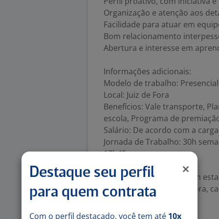
Perfil proativo, com iniciativa
Organização e atenção aos det
Facilidade para atuar em equip
Bom relacionamento interpess
Abertura e interesse em apren
Informações adicionais:
Modelo de trabalho: Presencial
Local: Juiz de Fora
Benefícios: Vale transporte, 
escola, Programa de premiação (
Salário: De acordo com a carga
Jornada de Trabalho: 30h seman
17h45
Destaque seu perfil
Se você se identificou com est
empresa sólida e inovadora, ca
para quem contrata
Número de vagas:
1
Com o perfil destacado, você tem até
10x