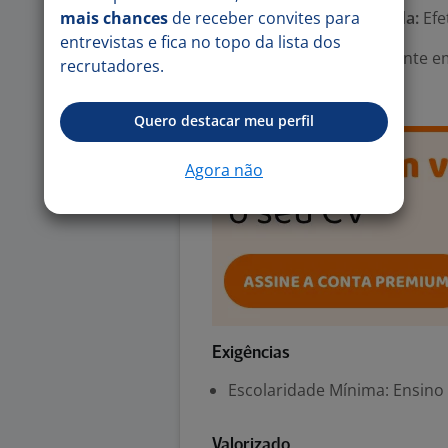
mais chances
de receber convites para
Tipo de contrato e Jornada:
Efe
entrevistas e fica no topo da lista dos
Área Profissional:
Assistente e
recrutadores.
Estrangeira:Inglês
Quero destacar meu perfil
Agora não
Exigências
Escolaridade Mínima: Ensino
Valorizado