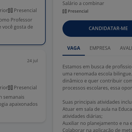
Salário a combinar
rior
Presencial
Presencial
como Professor
e você gosta de
CANDIDATAR-ME
VAGA
EMPRESA
AVAL
24 jul
Estamos em busca de profissio
uma renomada escola bilingue.
dinâmico e quer contribuir com
rior
Presencial
processos escolares, essa opo
0h semanais
Suas principais atividades inclu
ogia apaixonados
Atuar em sala de aula na Educa
atividades diárias;
Auxiliar no planejamento e na 
Colaborar na aplicação de met