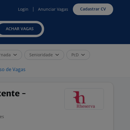
Cadastrar CV
Login
Anunciar Vagas
ACHAR VAGAS
rnada
Senioridade
PcD
iso de Vagas
tente -
ões