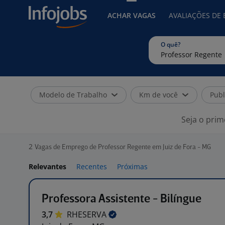
ACHAR VAGAS
AVALIAÇÕES DE
O quê?
Modelo de Trabalho
Km de você
Publ
Seja o prim
2
Vagas de Emprego de Professor Regente em Juiz de Fora - MG
Relevantes
Recentes
Próximas
Professora Assistente - Bilíngue
3,7
RHESERVA