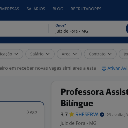
 EMPRESAS
SALÁRIOS
BLOG
RECRUTADORES
Onde?
icação
Salário
Área
Contrato
Jo
eiro em receber novas vagas similares a esta
Ativar Av
Professora Assis
Bilíngue
3 ago
3,7
29 avaliaç
RHESERVA
Juiz de Fora - MG