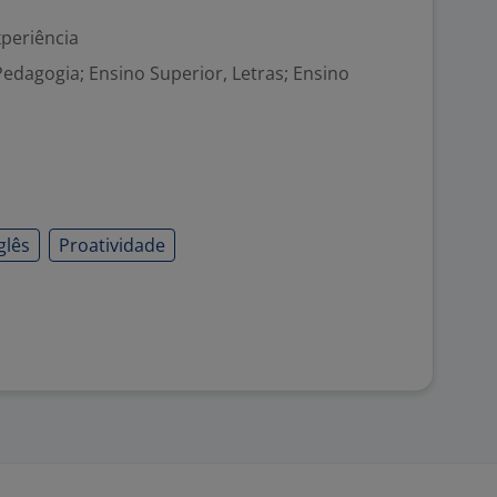
xperiência
Pedagogia; Ensino Superior, Letras; Ensino
glês
Proatividade