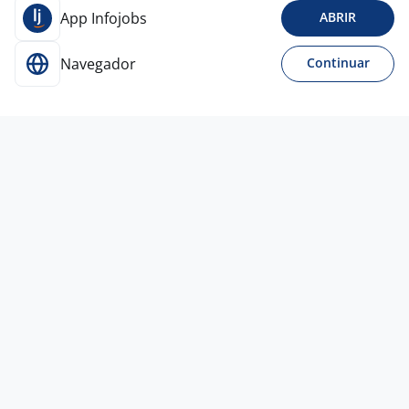
App Infojobs
ABRIR
Navegador
Continuar
Para Candidatos
Acesse o site de empregos líder e se candidate a
vagas adequadas ao seu perfil de forma fácil e
rápida.