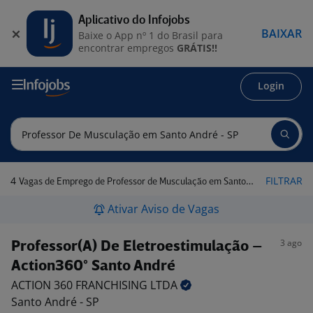
Aplicativo do Infojobs
BAIXAR
Baixe o App nº 1 do Brasil para
encontrar empregos
GRÁTIS!!
Login
4
FILTRAR
Vagas de Emprego de Professor de Musculação em Santo André - SP
Ativar Aviso de Vagas
3 ago
Professor(A) De Eletroestimulação –
Action360° Santo André
ACTION 360 FRANCHISING
LTDA
Santo André - SP