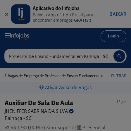
Aplicativo do Infojobs
BAIXAR
Baixe o App nº 1 do Brasil para
encontrar empregos
GRÁTIS!!
Login
1
FILTRAR
Vagas de Emprego de Professor de Ensino Fundamental em Palhoça - SC
Ativar Aviso de Vagas
15 jun
Auxiliar De Sala De Aula
JHENIFFER SABRINA DA
SILVA
Palhoça - SC
R$ 1.900,00
Ensino Superior
Presencial