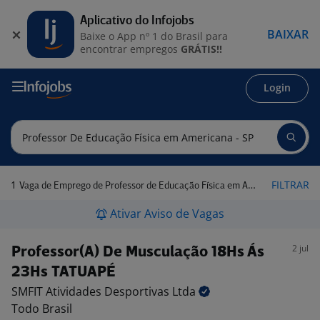
Aplicativo do Infojobs
BAIXAR
Baixe o App nº 1 do Brasil para
encontrar empregos
GRÁTIS!!
Login
1
FILTRAR
Vaga de Emprego de Professor de Educação Física em Americana - SP
Ativar Aviso de Vagas
2 jul
Professor(A) De Musculação 18Hs Ás
23Hs TATUAPÉ
SMFIT Atividades Desportivas
Ltda
Todo Brasil