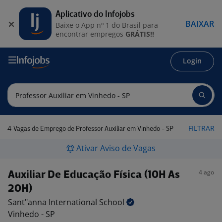
Aplicativo do Infojobs
BAIXAR
Baixe o App nº 1 do Brasil para
encontrar empregos
GRÁTIS!!
Login
4
FILTRAR
Vagas de Emprego de Professor Auxiliar em Vinhedo - SP
Ativar Aviso de Vagas
4 ago
Auxiliar De Educação Física (10H As
20H)
Sant"anna International
School
Vinhedo - SP