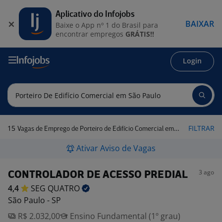
Aplicativo do Infojobs
BAIXAR
Baixe o App nº 1 do Brasil para
encontrar empregos
GRÁTIS!!
Login
15
FILTRAR
Vagas de Emprego de Porteiro de Edifício Comercial em São Paulo
Ativar Aviso de Vagas
3 ago
CONTROLADOR DE ACESSO PREDIAL
4,4
SEG
QUATRO
São Paulo - SP
R$ 2.032,00
Ensino Fundamental (1º grau)