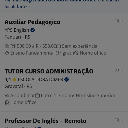
Há mais
vagas abertas 100% HomeOffice
em outras
localidades:
16 jul
Auxiliar Pedagógico
YPS
English
Taquari - RS
R$ 500,00 a R$ 550,00
Sem experiência
Ensino Fundamental (1º grau)
Home office
23 jul
TUTOR CURSO ADMINISTRAÇÃO
4,4
ESCOLA DORA
DIMER
Gravataí - RS
A combinar
Entre 1 e 3 anos
Ensino Superior
Home office
10 jul
Professor De Inglês - Remoto