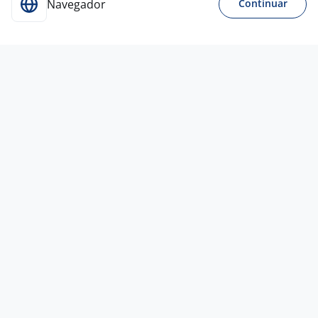
Navegador
Continuar
Para Candidatos
Acesse o site de empregos líder e se candidate a
vagas adequadas ao seu perfil de forma fácil e
rápida.