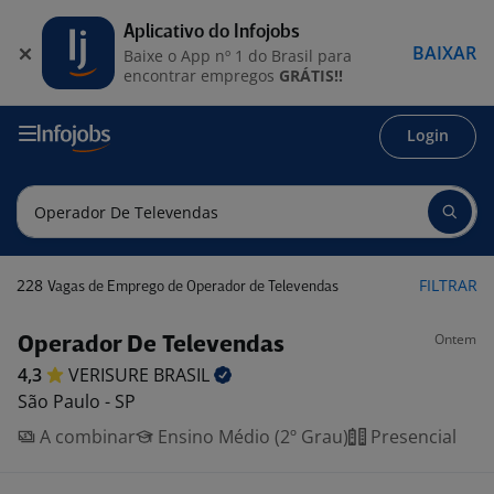
Aplicativo do Infojobs
BAIXAR
Baixe o App nº 1 do Brasil para
encontrar empregos
GRÁTIS!!
Login
228
FILTRAR
Vagas de Emprego de Operador de Televendas
Ontem
Operador De Televendas
4,3
VERISURE
BRASIL
São Paulo - SP
A combinar
Ensino Médio (2º Grau)
Presencial