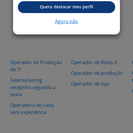
Quero destacar meu perfil
Agora não
Operador de Produção
Operador de Raios X
de TI
Operador de produção
Telemarketing
Operador de loja
receptivo segunda a
sexta
Operadora de caixa
sem experiência