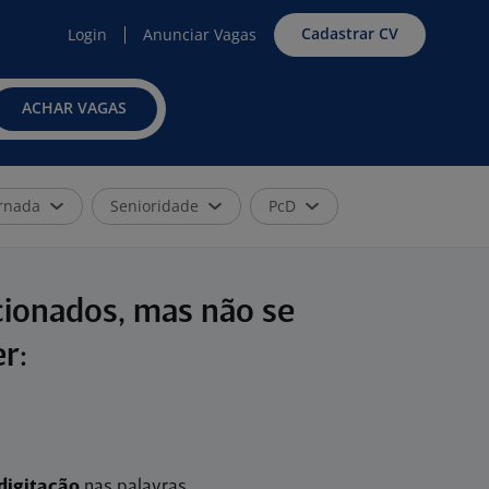
Cadastrar CV
Login
Anunciar Vagas
ACHAR VAGAS
rnada
Senioridade
PcD
cionados, mas não se
r:
digitação
nas palavras