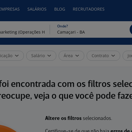
 EMPRESAS
SALÁRIOS
BLOG
RECRUTADORES
Onde?
icação
Salário
Área
Contrato
Jo
oi encontrada com os filtros sele
reocupe, veja o que você pode faze
Altere os filtros
selecionados.
Certifique-se de que não haja
erros de 