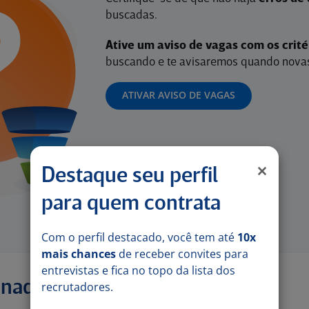
buscadas.
Ative um aviso de vagas com os crit
buscando e te avisaremos quando novas
ATIVAR AVISO DE VAGAS
Destaque seu perfil
para quem contrata
Com o perfil destacado, você tem até
10x
mais chances
de receber convites para
entrevistas e fica no topo da lista dos
onadas
recrutadores.