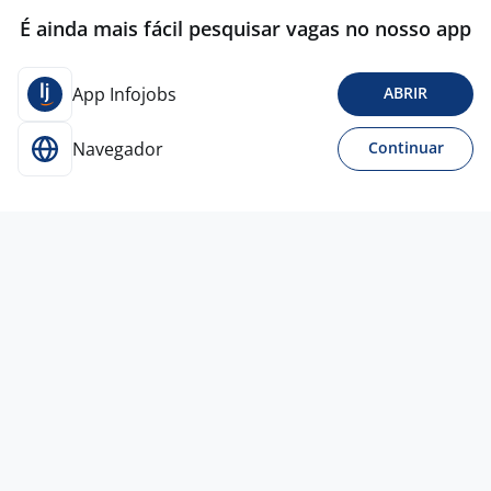
É ainda mais fácil pesquisar vagas no nosso app
App Infojobs
ABRIR
Navegador
Continuar
Para Candidatos
Acesse o site de empregos líder e se candidate a
vagas adequadas ao seu perfil de forma fácil e
rápida.