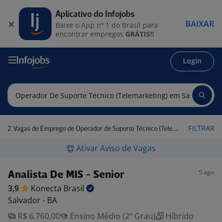
Aplicativo do Infojobs
BAIXAR
Baixe o App nº 1 do Brasil para
encontrar empregos
GRÁTIS!!
Login
2
FILTRAR
Vagas de Emprego de Operador de Suporte Técnico (Telemarketing) em Salvador - BA
Ativar Aviso de Vagas
5 ago
Analista De MIS - Senior
3,9
Konecta
Brasil
Salvador - BA
R$ 6.760,00
Ensino Médio (2º Grau)
Híbrido