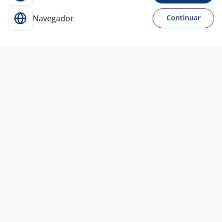
Navegador
Continuar
Para Candidatos
Acesse o site de empregos líder e se candidate a
vagas adequadas ao seu perfil de forma fácil e
rápida.