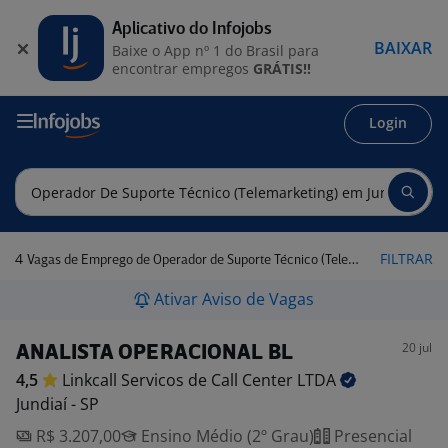
Aplicativo do Infojobs
BAIXAR
Baixe o App nº 1 do Brasil para
encontrar empregos
GRÁTIS!!
Login
4
FILTRAR
Vagas de Emprego de Operador de Suporte Técnico (Telemarketing) em Jundiaí - SP
Ativar Aviso de Vagas
20 jul
ANALISTA OPERACIONAL BL
4,5
Linkcall Servicos de Call Center
LTDA
Jundiaí - SP
R$ 3.207,00
Ensino Médio (2º Grau)
Presencial