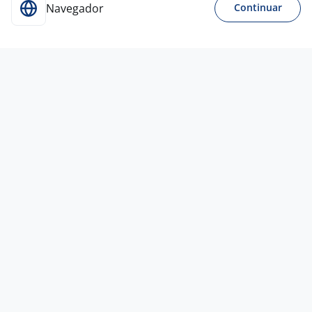
Navegador
Continuar
17 jun
Soldador Montador
4,5
Eurogalvano
São Leopoldo - RS
A combinar
Entre 5 e 10 anos
Ensino Médio (2º Grau)
Presencial
16 jun
Montador Junior
4,5
GP
TEMPORÁRIOS
São Leopoldo - RS
R$ 1.800,00 a R$ 2.000,00
Sem experiência