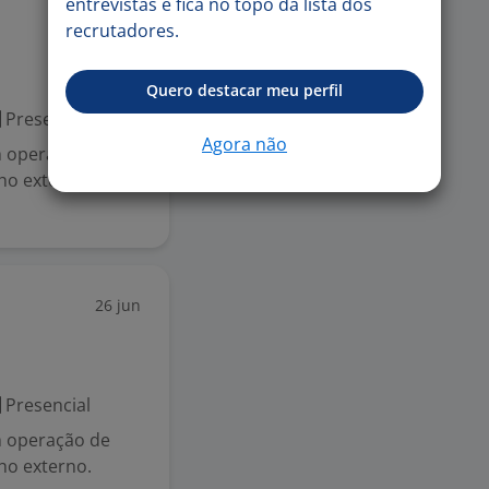
entrevistas e fica no topo da lista dos
29 jun
recrutadores.
Quero destacar meu perfil
Presencial
Agora não
m operação de
lho externo.
26 jun
Presencial
m operação de
lho externo.