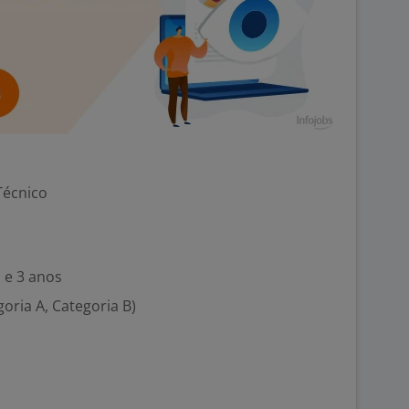
Técnico
 e 3 anos
goria A, Categoria B)