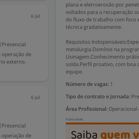
plana e eletroerosão por penet
voltados para a recuperação o
6 jul
do fluxo de trabalho com foco
técnica gradativamente.
Requisitos Indispensáveis:Exp
Presencial
metalurgia.Domínio na progra
m operação de
Usinagem.Conhecimento prático
lho externo.
solda.Perfil proativo, com boa
equipe.
Número de vagas:
1
Tipo de contrato e Jornada:
Pre
6 jul
Área Profissional:
Operacional 
Presencial
m operação de