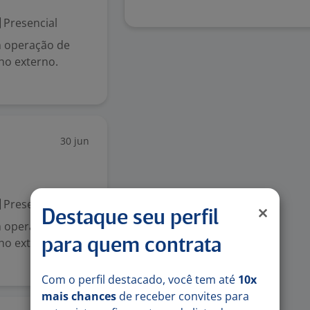
Presencial
m operação de
lho externo.
30 jun
Presencial
Destaque seu perfil
m operação de
lho externo.
para quem contrata
Com o perfil destacado, você tem até
10x
mais chances
de receber convites para