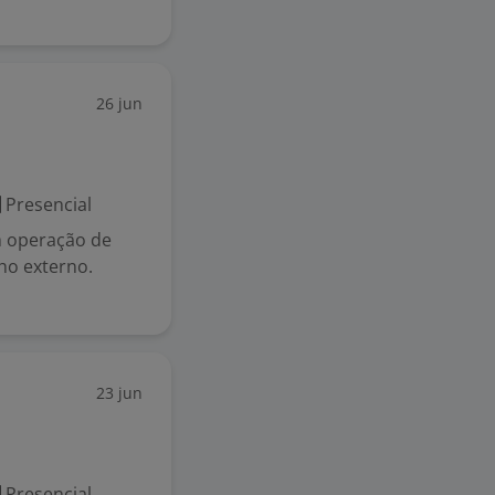
26 jun
Presencial
m operação de
lho externo.
23 jun
Presencial