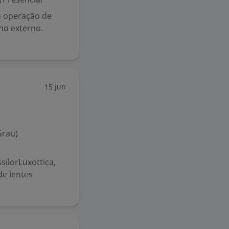
m operação de
lho externo.
15 jun
Grau)
ilorLuxottica,
de lentes