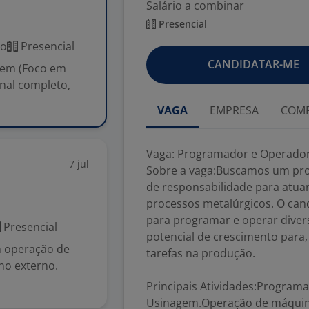
Salário a combinar
Presencial
co
Presencial
CANDIDATAR-ME
gem (Foco em
nal completo,
VAGA
EMPRESA
COMP
Vaga: Programador e Operador
7 jul
Sobre a vaga:Buscamos um prof
de responsabilidade para atua
processos metalúrgicos. O cand
para programar e operar dive
Presencial
potencial de crescimento para,
m operação de
tarefas na produção.
lho externo.
Principais Atividades:Program
Usinagem.Operação de máquinas