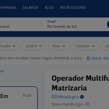
 EMPRESAS
SALÁRIOS
BLOG
RECRUTADORES
Onde?
icação
Salário
Área
Contrato
Jo
eiro em receber novas vagas similares a esta
Ativar Av
Sul
Operador Multifu
Matrizaria
30 jul
r Em
DSI
Metalúrgica
Novo Hamburgo - RS