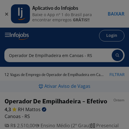
Aplicativo do Infojobs
BAIXAR
Baixe o App nº 1 do Brasil para
encontrar empregos
GRÁTIS!!
Login
12
FILTRAR
Vagas de Emprego de Operador de Empilhadeira em Canoas - RS
Ativar Aviso de Vagas
Ontem
Operador De Empilhadeira - Efetivo
4,3
RH
Mattos
Canoas - RS
R$ 2.510,00
Ensino Médio (2º Grau)
Presencial