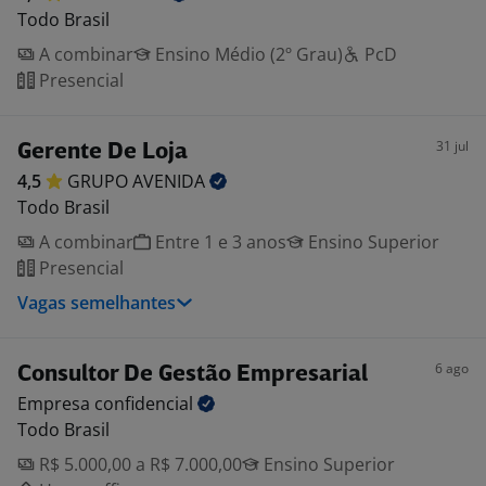
Todo Brasil
A combinar
Ensino Médio (2º Grau)
PcD
Presencial
31 jul
Gerente De Loja
4,5
GRUPO
AVENIDA
Todo Brasil
A combinar
Entre 1 e 3 anos
Ensino Superior
Presencial
Vagas semelhantes
6 ago
Consultor De Gestão Empresarial
Empresa
confidencial
Todo Brasil
R$ 5.000,00 a R$ 7.000,00
Ensino Superior