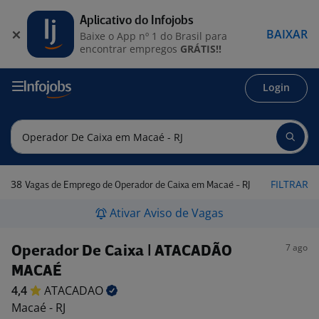
Aplicativo do Infojobs
BAIXAR
Baixe o App nº 1 do Brasil para
encontrar empregos
GRÁTIS!!
Login
38
FILTRAR
Vagas de Emprego de Operador de Caixa em Macaé - RJ
Ativar Aviso de Vagas
7 ago
Operador De Caixa | ATACADÃO
MACAÉ
4,4
ATACADAO
Macaé - RJ