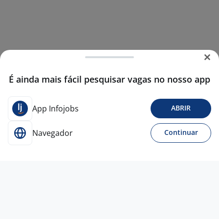
É ainda mais fácil pesquisar vagas no nosso app
App Infojobs
ABRIR
Navegador
Continuar
17 jun
Assistente Informática PL
IRMANDADE DA SANTA CASA DE MISERICORDIA
4,6