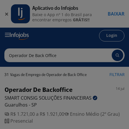
Aplicativo do Infojobs
BAIXAR
Baixe o App nº 1 do Brasil para
encontrar empregos
GRÁTIS!!
Login
31
FILTRAR
Vagas de Emprego de Operador de Back Office
14 jul
Operador De Backoffice
SMART CONSIG SOLUÇÕES
FINANCEIRAS
Guarulhos - SP
R$ 1.721,00 a R$ 1.921,00
Ensino Médio (2º Grau)
Presencial