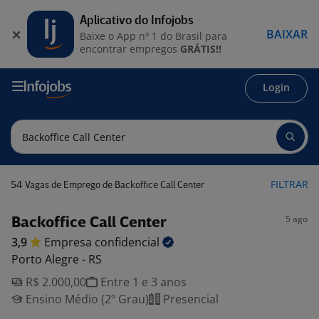
Aplicativo do Infojobs
BAIXAR
Baixe o App nº 1 do Brasil para
encontrar empregos
GRÁTIS!!
Login
54
FILTRAR
Vagas de Emprego de Backoffice Call Center
5 ago
Backoffice Call Center
3,9
Empresa
confidencial
Porto Alegre - RS
R$ 2.000,00
Entre 1 e 3 anos
Ensino Médio (2º Grau)
Presencial