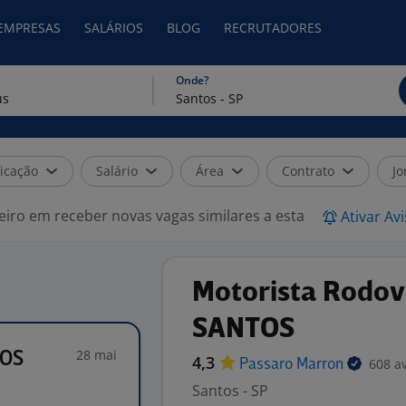
 EMPRESAS
SALÁRIOS
BLOG
RECRUTADORES
Onde?
icação
Salário
Área
Contrato
Jo
eiro em receber novas vagas similares a esta
Ativar Av
Motorista Rodovi
SANTOS
28 mai
TOS
4,3
608 a
Passaro
Marron
Santos - SP