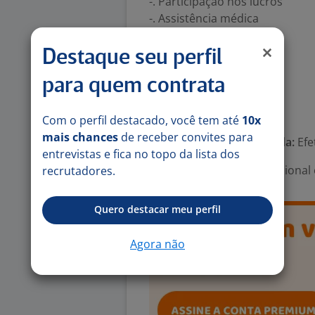
-. Participação nos lucros
-. Assistência médica
-. Seguro de Vida
-. TotalPass
Destaque seu perfil
-. Vale-transporte
para quem contrata
-. Vale-alimentação
Número de vagas:
10
Com o perfil destacado, você tem até
10x
mais chances
de receber convites para
Tipo de contrato e Jornada:
Efe
entrevistas e fica no topo da lista dos
Área Profissional:
Operacional 
recrutadores.
Quero destacar meu perfil
Agora não