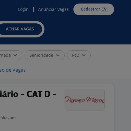
Cadastrar CV
Login
Anunciar Vagas
ACHAR VAGAS
rnada
Senioridade
PcD
iso de Vagas
ário - CAT D -
valiações