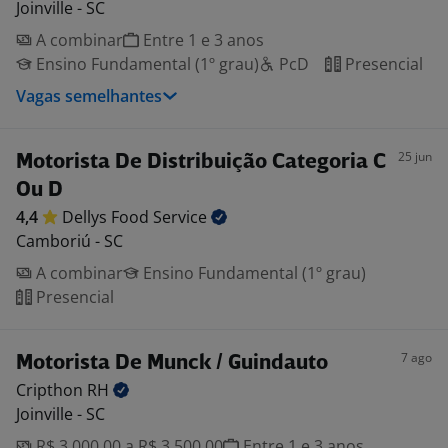
Joinville - SC
A combinar
Entre 1 e 3 anos
Ensino Fundamental (1º grau)
PcD
Presencial
Vagas semelhantes
25 jun
Motorista De Distribuição Categoria C
Ou D
4,4
Dellys Food
Service
Camboriú - SC
A combinar
Ensino Fundamental (1º grau)
Presencial
7 ago
Motorista De Munck / Guindauto
Cripthon
RH
Joinville - SC
R$ 3.000,00 a R$ 3.500,00
Entre 1 e 3 anos