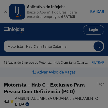
Aplicativo do Infojobs
BAIXAR
Baixe o App nº 1 do Brasil para
encontrar empregos
GRÁTIS!!
Login
18
FILTRAR
Vagas de Emprego de Motorista - Hab C em Santa Catarina
Ativar Aviso de Vagas
3 ago
Motorista - Hab C - Exclusivo Para
Pessoa Com Deficiência (PCD)
AMBIENTAL LIMPEZA URBANA E SANEAMENTO
4,3
LTDA