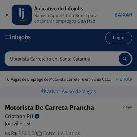
Aplicativo do Infojobs
BAIXAR
Baixe o App nº 1 do Brasil para
encontrar empregos
GRÁTIS!!
Login
16
FILTRAR
Vagas de Emprego de Motorista Carreteiro em Santa Catarina
Ativar Aviso de Vagas
6 ago
Motorista De Carreta Prancha
Cripthon
RH
Joinville - SC
R$ 3.500,00
Entre 1 e 3 anos