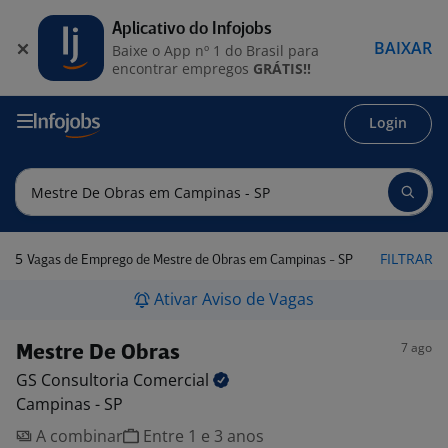
Aplicativo do Infojobs
BAIXAR
Baixe o App nº 1 do Brasil para
encontrar empregos
GRÁTIS!!
Login
5
FILTRAR
Vagas de Emprego de Mestre de Obras em Campinas - SP
Ativar Aviso de Vagas
7 ago
Mestre De Obras
GS Consultoria
Comercial
Campinas - SP
A combinar
Entre 1 e 3 anos