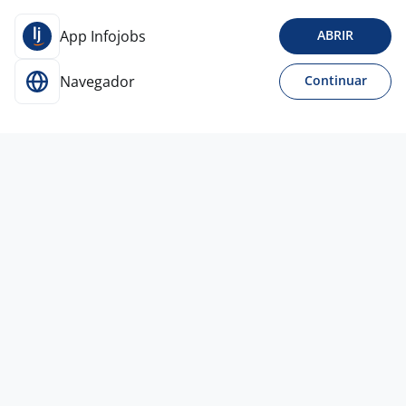
App Infojobs
ABRIR
Navegador
Continuar
28 jul
Auxiliar De Montagem De
Equipamentos Elétricos
Empresa
confidencial
Diadema - SP
A combinar
Menos de 1 ano
Ensino Fundamental (1º grau)
Presencial
27 jul
Auxiliar De Montagem | Unidade De