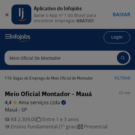
Aplicativo do Infojobs
BAIXAR
Baixe o App nº 1 do Brasil para
encontrar empregos
GRÁTIS!!
Login
116
FILTRAR
Vagas de Emprego de Meio Oficial de Montador
22 mai
Meio Oficial Montador - Mauá
4,4
Ama serviços
Ltda
Mauá - SP
R$ 2.309,00
Entre 1 e 3 anos
Ensino Fundamental (1º grau)
Presencial