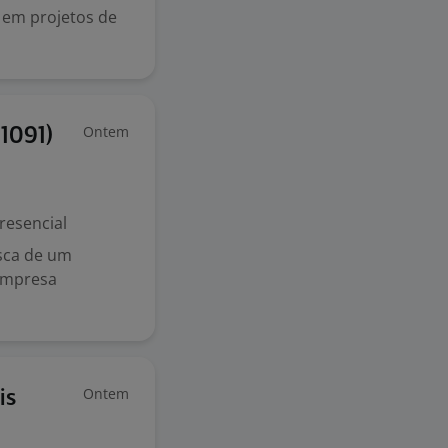
r em projetos de
Ontem
d1091)
resencial
sca de um
 empresa
Ontem
is