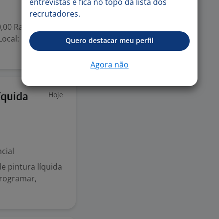
entrevistas e fica no topo da lista dos
recrutadores.
00,00 Ramo da
Local: São
Quero destacar meu perfil
Agora não
Hoje
íquida
cial
e pintura líquida
Programar,