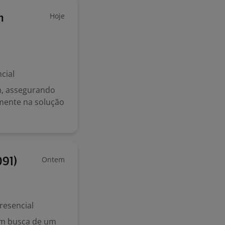
Hoje
m
cial
m, assegurando
amente na solução
Ontem
091)
resencial
em busca de um