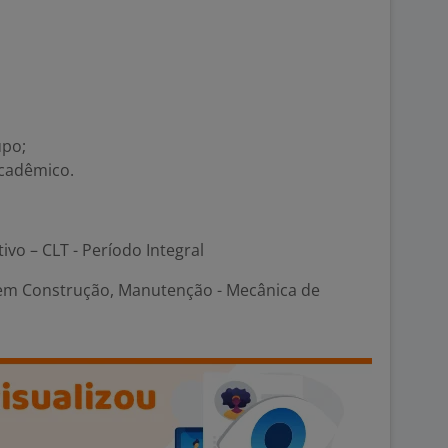
upo;
acadêmico.
tivo – CLT - Período Integral
 em Construção, Manutenção - Mecânica de