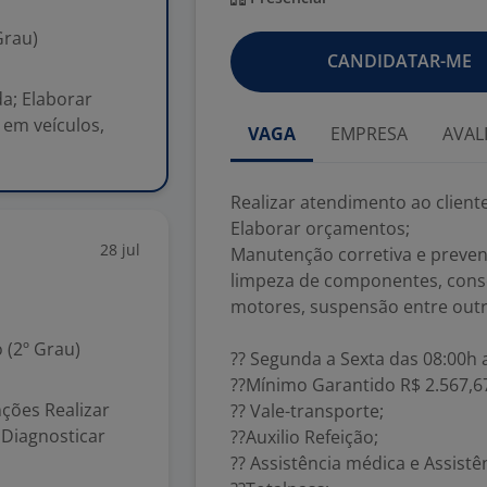
Grau)
CANDIDATAR-ME
a; Elaborar
 em veículos,
VAGA
EMPRESA
AVAL
Realizar atendimento ao clien
Elaborar orçamentos;
28 jul
Manutenção corretiva e prevent
limpeza de componentes, conser
motores, suspensão entre outr
 (2º Grau)
?? Segunda a Sexta das 08:00h 
??Mínimo Garantido R$ 2.567,6
ções Realizar
?? Vale-transporte;
 Diagnosticar
??Auxilio Refeição;
?? Assistência médica e Assistê