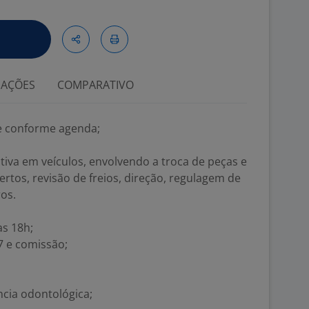
IAÇÕES
COMPARATIVO
te conforme agenda;
iva em veículos, envolvendo a troca de peças e
tos, revisão de freios, direção, regulagem de
os.
as 18h;
7 e comissão;
ncia odontológica;