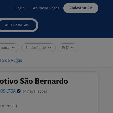
Cadastrar CV
Login
Anunciar Vagas
ACHAR VAGAS
rnada
Senioridade
PcD
iso de Vagas
otivo São Bernardo
617 avaliações
HOS
LTDA
o mensal)