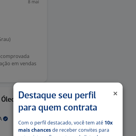
8 mai
Grau)
a comprovada
ipação em vendas
Destaque seu perfil
7 mai
 Óleo -
para quem contrata
A
Com o perfil destacado, você tem até
10x
mais chances
de receber convites para