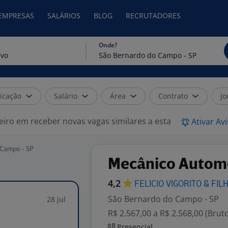
 EMPRESAS
SALÁRIOS
BLOG
RECRUTADORES
Onde?
icação
Salário
Área
Contrato
Jo
eiro em receber novas vagas similares a esta
Ativar Av
 Campo - SP
Mecânico Autom
4,2
FELICIO VIGORITO & FIL
São Bernardo do Campo - SP
28 jul
R$ 2.567,00 a R$ 2.568,00 (Brut
Presencial