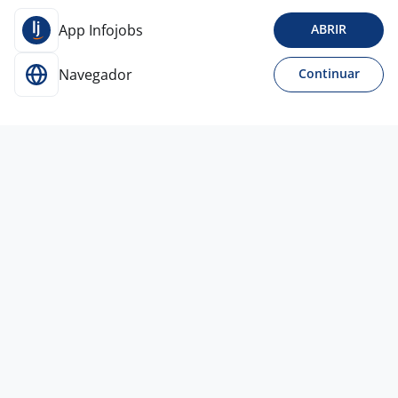
App Infojobs
ABRIR
Navegador
Continuar
Para Candidatos
Acesse o site de empregos líder e se candidate a
vagas adequadas ao seu perfil de forma fácil e
rápida.