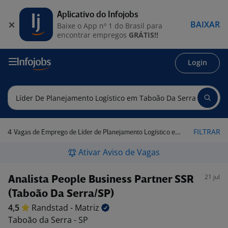
Aplicativo do Infojobs
BAIXAR
Baixe o App nº 1 do Brasil para
encontrar empregos
GRÁTIS!!
Login
4
FILTRAR
Vagas de Emprego de Líder de Planejamento Logístico em Taboão da Serra - SP
Ativar Aviso de Vagas
21 jul
Analista People Business Partner SSR
(Taboão Da Serra/SP)
4,5
Randstad -
Matriz
Taboão da Serra - SP