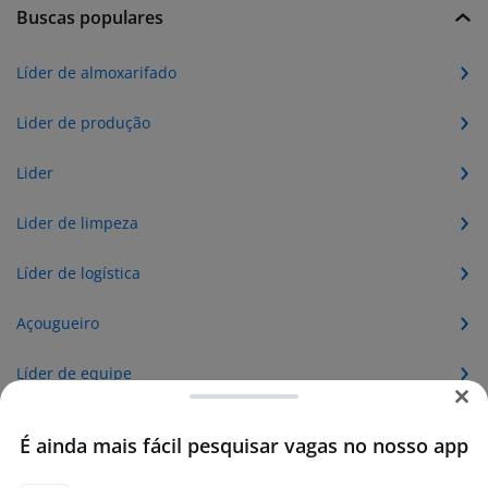
Buscas populares
Líder de almoxarifado
Lider de produção
Lider
Lider de limpeza
Líder de logística
Açougueiro
Líder de equipe
Líder
É ainda mais fácil pesquisar vagas no nosso app
Vigilante lider