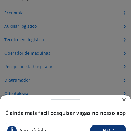
Economia
Auxiliar logistico
Tecnico em logistica
Operador de máquinas
Recepcionista hospitalar
Diagramador
Odontologia
Balconista de loja
É ainda mais fácil pesquisar vagas no nosso app
Vendedor shopping
App Infojobs
ABRIR