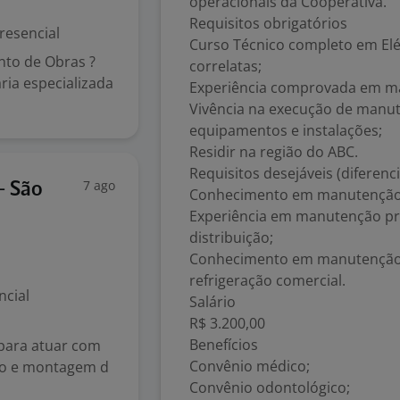
operacionais da Cooperativa.
Requisitos obrigatórios
resencial
Curso Técnico completo em Elét
nto de Obras ?
correlatas;
a especializada
Experiência comprovada em man
Vivência na execução de manut
equipamentos e instalações;
Residir na região do ABC.
Requisitos desejáveis (diferenci
7 ago
- São
Conhecimento em manutenção 
Experiência em manutenção pre
distribuição;
Conhecimento em manutenção p
refrigeração comercial.
ncial
Salário
R$ 3.200,00
Benefícios
para atuar com
Convênio médico;
ro e montagem d
Convênio odontológico;