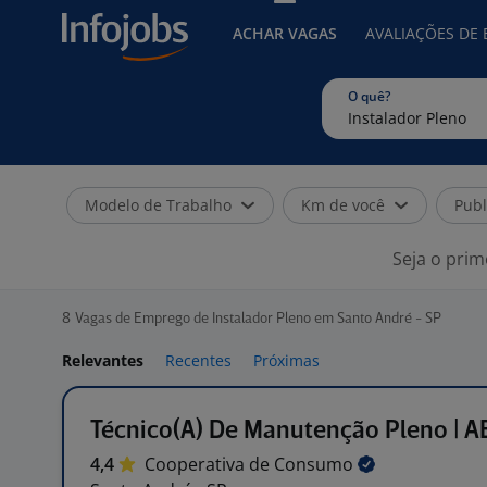
ACHAR VAGAS
AVALIAÇÕES DE
O quê?
Modelo de Trabalho
Km de você
Publ
Seja o prim
8
Vagas de Emprego de Instalador Pleno em Santo André - SP
Relevantes
Recentes
Próximas
Técnico(A) De Manutenção Pleno | A
4,4
Cooperativa de
Consumo