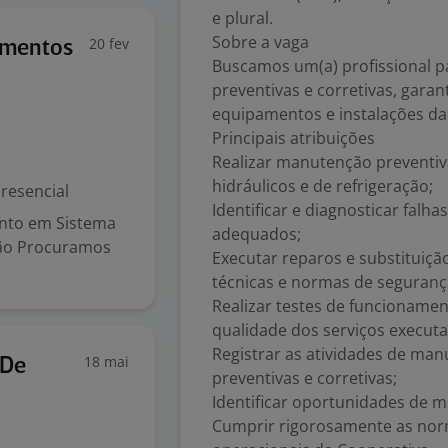
e plural.
Sobre a vaga
20 fev
imentos
Buscamos um(a) profissional 
preventivas e corretivas, gara
equipamentos e instalações da
Principais atribuições
Realizar manutenção preventiva
hidráulicos e de refrigeração;
resencial
Identificar e diagnosticar falh
nto em Sistema
adequados;
ção Procuramos
Executar reparos e substituiç
técnicas e normas de seguranç
Realizar testes de funcioname
qualidade dos serviços execut
Registrar as atividades de ma
18 mai
 De
preventivas e corretivas;
Identificar oportunidades de 
Cumprir rigorosamente as nor