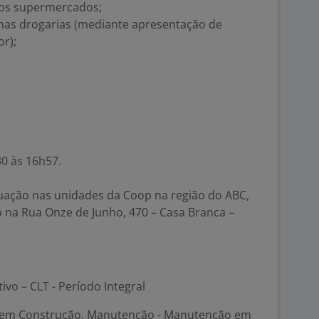
os supermercados;
as drogarias (mediante apresentação de
or);
30 às 16h57.
uação nas unidades da Coop na região do ABC,
na Rua Onze de Junho, 470 – Casa Branca –
tivo – CLT - Período Integral
 em Construção, Manutenção - Manutenção em