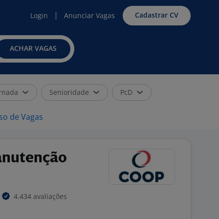
Cadastrar CV
Login
Anunciar Vagas
ACHAR VAGAS
rnada
Senioridade
PcD
iso de Vagas
anutenção
4.434 avaliações
o