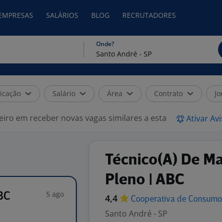
 EMPRESAS
SALÁRIOS
BLOG
RECRUTADORES
Onde?
icação
Salário
Área
Contrato
Jo
eiro em receber novas vagas similares a esta
Ativar Av
Técnico(A) De M
Pleno | ABC
5 ago
BC
4,4
Cooperativa de
Consum
Santo André - SP