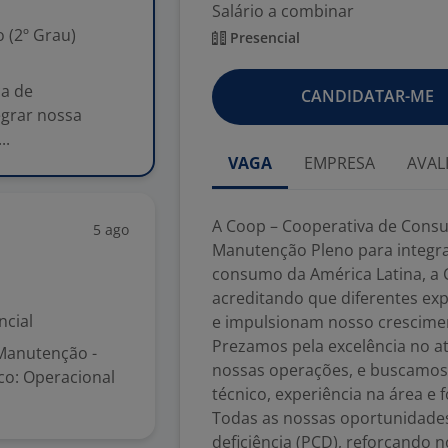
Salário a combinar
 (2º Grau)
Presencial
a de
CANDIDATAR-ME
egrar nossa
..
VAGA
EMPRESA
AVAL
A Coop – Cooperativa de Consu
5 ago
Manutenção Pleno para integra
consumo da América Latina, a C
acreditando que diferentes exp
ncial
e impulsionam nosso crescime
Prezamos pela excelência no at
 Manutenção -
nossas operações, e buscamos 
co: Operacional
técnico, experiência na área e
Todas as nossas oportunidade
deficiência (PCD), reforçando