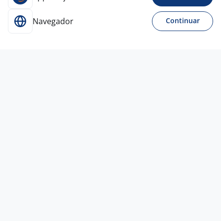
Navegador
Continuar
Para Candidatos
Acesse o site de empregos líder e se candidate a
vagas adequadas ao seu perfil de forma fácil e
rápida.