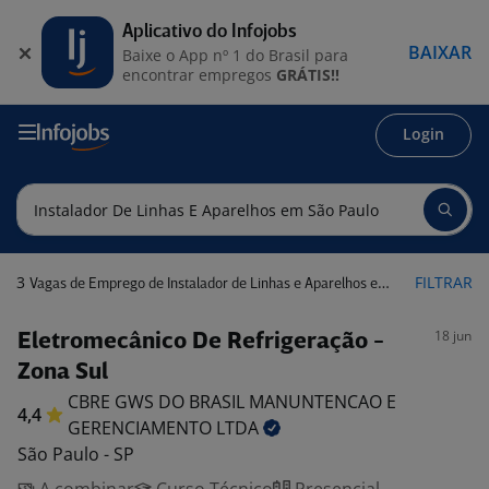
Aplicativo do Infojobs
BAIXAR
Baixe o App nº 1 do Brasil para
encontrar empregos
GRÁTIS!!
Login
3
FILTRAR
Vagas de Emprego de Instalador de Linhas e Aparelhos em São Paulo
18 jun
Eletromecânico De Refrigeração -
Zona Sul
CBRE GWS DO BRASIL MANUNTENCAO E
4,4
GERENCIAMENTO
LTDA
São Paulo - SP