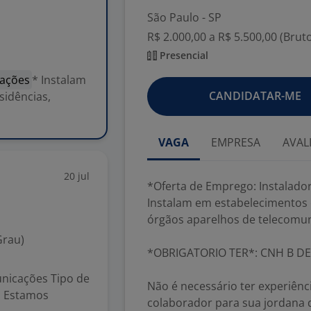
São Paulo - SP
R$ 2.000,00 a R$ 5.500,00 (Brut
Presencial
cações
* Instalam
CANDIDATAR-ME
sidências,
VAGA
EMPRESA
AVAL
20 jul
*Oferta de Emprego: Instalado
Instalam em estabelecimentos c
órgãos aparelhos de telecomun
Grau)
*OBRIGATORIO TER*: CNH B DE
nicações Tipo de
Não é necessário ter experiên
l Estamos
colaborador para sua jordana 