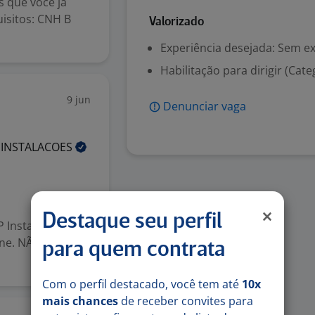
s que você já
uisitos: CNH B
Valorizado
Experiência desejada: Sem e
Habilitação para dirigir (Cate
9 jun
Denunciar vaga
E
INSTALACOES
Destaque seu perfil
P Instalação e
one. NÃO PRECISA
para quem contrata
Com o perfil destacado, você tem até
10x
mais chances
de receber convites para