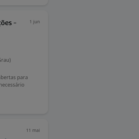
1 jun
ções -
Grau)
bertas para
necessário
11 mai