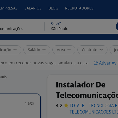
 EMPRESAS
SALÁRIOS
BLOG
RECRUTADORES
Onde?
icação
Salário
Área
Contrato
Jo
eiro em receber novas vagas similares a esta
Ativar Av
Paulo
Instalador De
Telecomunicaçõ
4 ago
4,2
TOTALE - TECNOLOGIA 
TELECOMUNICACOES
LT