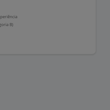
xperiência
goria B)