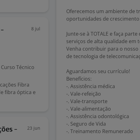
Oferecemos um ambiente de tra
oportunidades de crescimento 
8 jul
 -
Junte-se à TOTALE e faça part
serviços de alta qualidade em 
Venha contribuir para o nosso
de tecnologia de telecomunica
Curso Técnico
Aguardamos seu currículo!
Benefícios:
icações Fibra
-. Assistência médica
 fibra óptica e
-. Vale-refeição
-. Vale-transporte
-. Vale-alimentação
-. Assistência odontológica
-. Seguro de Vida
23 jun
ções -
-. Treinamento Remunerado