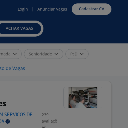
Cadastrar CV
Login
Anunciar Vagas
ACHAR VAGAS
rnada
Senioridade
PcD
iso de Vagas
es
239
EM SERVICOS DE
avaliaçõ
DA
es