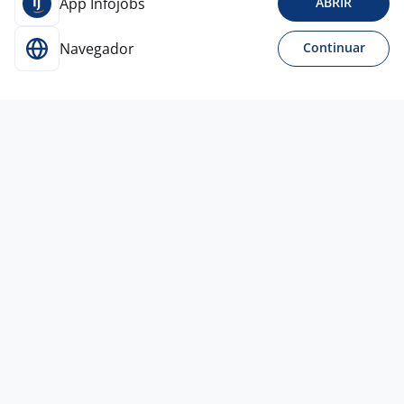
App Infojobs
ABRIR
Navegador
Continuar
31 jul
Gerente De Loja
4,5
GRUPO
AVENIDA
Todo Brasil
A combinar
Entre 1 e 3 anos
Ensino Superior
Presencial
Vagas semelhantes
23 jul
PROMOTOR JR - CANAL ALIMENTAR -