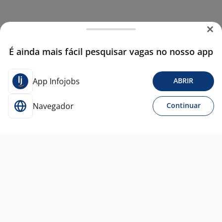
É ainda mais fácil pesquisar vagas no nosso app
App Infojobs
ABRIR
Navegador
Continuar
14 mai
Subgerente - Supermercado
BZ
Vagas
Porto Alegre - RS