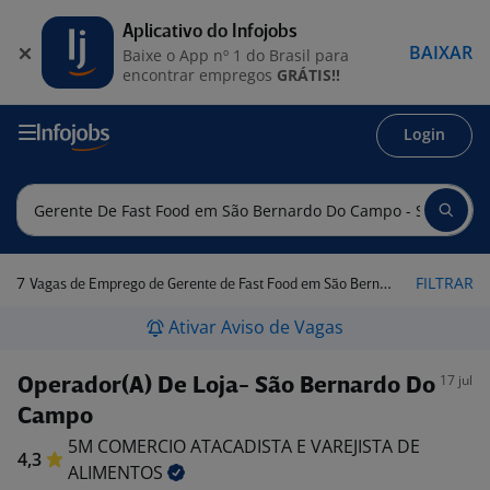
Aplicativo do Infojobs
BAIXAR
Baixe o App nº 1 do Brasil para
encontrar empregos
GRÁTIS!!
Login
7
FILTRAR
Vagas de Emprego de Gerente de Fast Food em São Bernardo do Campo - SP
Ativar Aviso de Vagas
17 jul
Operador(A) De Loja- São Bernardo Do
Campo
5M COMERCIO ATACADISTA E VAREJISTA DE
4,3
ALIMENTOS