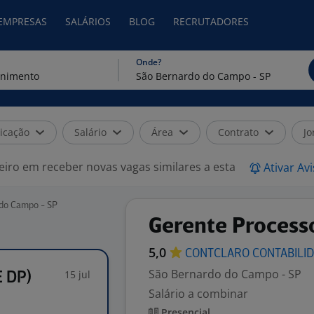
 EMPRESAS
SALÁRIOS
BLOG
RECRUTADORES
Onde?
icação
Salário
Área
Contrato
Jo
eiro em receber novas vagas similares a esta
Ativar Av
 do Campo - SP
Gerente Processo
5,0
CONTCLARO
CONTABILI
São Bernardo do Campo - SP
15 jul
E DP)
Salário a combinar
Presencial