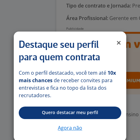
Tipo de contrato e Jornada:
Pre
Área Profissional:
Gerente em C
Destaque seu perfil
para quem contrata
Com o perfil destacado, você tem até
10x
mais chances
de receber convites para
entrevistas e fica no topo da lista dos
recrutadores.
Exigências
Quero destacar meu perfil
Escolaridade Mínima: Ensino
Agora não
Valorizado