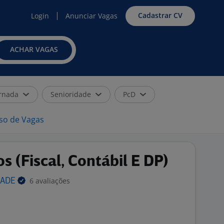
Cadastrar CV
Login
Anunciar Vagas
ACHAR VAGAS
rnada
Senioridade
PcD
iso de Vagas
s (Fiscal, Contábil E DP)
6 avaliações
DADE