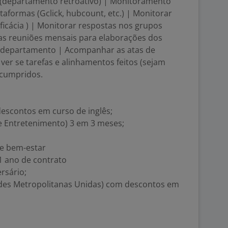
s (departamento retroativo) | Monitoramento
ataformas (Gclick, hubcount, etc.) | Monitorar
ficácia ) | Monitorar respostas nos grupos
 das reuniões mensais para elaborações dos
 departamento | Acompanhar as atas de
 ver se tarefas e alinhamentos feitos (sejam
 cumpridos.
descontos em curso de inglês;
 e Entretenimento) 3 em 3 meses;
s e bem-estar
1 ano de contrato
rsário;
ades Metropolitanas Unidas) com descontos em