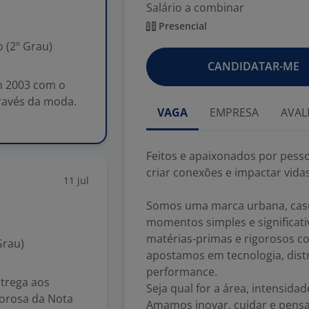
Salário a combinar
Presencial
 (2º Grau)
CANDIDATAR-ME
m 2003 com o
través da moda.
VAGA
EMPRESA
AVAL
Feitos e apaixonados por pes
criar conexões e impactar vida
11 jul
Somos uma marca urbana, casua
momentos simples e significat
matérias-primas e rigorosos co
Grau)
apostamos em tecnologia, dist
performance.
ntrega aos
Seja qual for a área, intensida
gorosa da Nota
Amamos inovar, cuidar e pensar