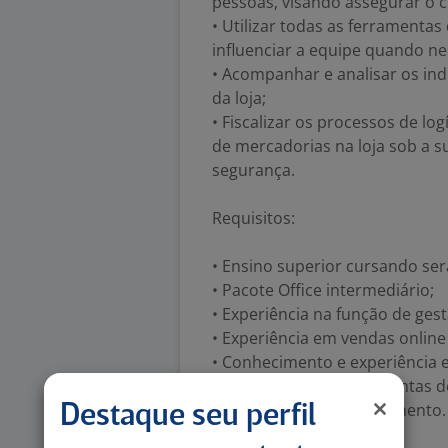
pessoas, visando assegurar o 
• Utilizar todas as ferramentas
influenciar a equipe quando ne
• Acompanhar e analisar os in
da loja;
• Fiscalizar os processos de 
de mercadorias na loja sob a 
segurança.
Requisitos:
• Ensino superior cursando ser
• Pacote Office intermediário;
• Experiência na função de gest
• Experiência em vendas online 
• Conhecimento e experiência 
• Facilidade com ferramentas d
• Habilidade com atendimento.
Destaque seu perfil