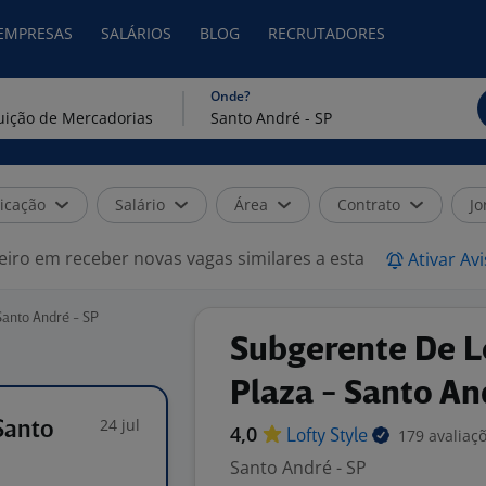
 EMPRESAS
SALÁRIOS
BLOG
RECRUTADORES
Onde?
icação
Salário
Área
Contrato
Jo
eiro em receber novas vagas similares a esta
Ativar Av
Santo André - SP
Subgerente De L
Plaza - Santo An
24 jul
Santo
4,0
179 avaliaç
Lofty
Style
Santo André - SP