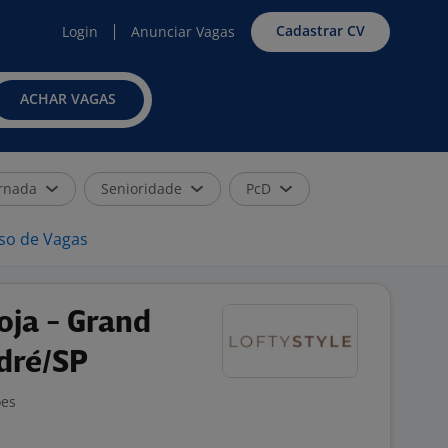
Cadastrar CV
Login
Anunciar Vagas
ACHAR VAGAS
rnada
Senioridade
PcD
iso de Vagas
oja - Grand
dré/SP
ões