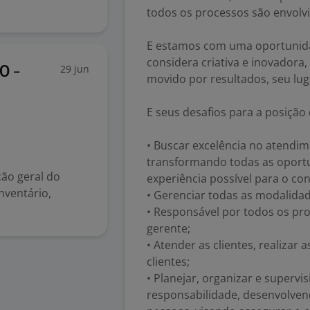
todos os processos são envolv
E estamos com uma oportunidad
considera criativa e inovadora
29 jun
O -
movido por resultados, seu lug
E seus desafios para a posição
• Buscar excelência no atendim
transformando todas as oport
ão geral do
experiência possível para o co
nventário,
• Gerenciar todas as modalida
• Responsável por todos os pr
gerente;
• Atender as clientes, realizar
clientes;
• Planejar, organizar e supervi
responsabilidade, desenvolve