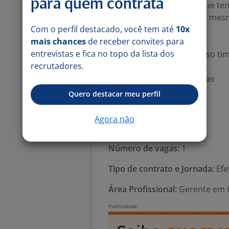
para quem contrata
Buscamos por pessoas que tenh
sejam criativas, líder de si m
Com o perfil destacado, você tem até
10x
varejo.
mais chances
de receber convites para
entrevistas e fica no topo da lista dos
Venha fazer parte do nosso tim
recrutadores.
Benefícios:
-. Descontos em Academias
-. Dress Coode
Quero destacar meu perfil
-. Benefício Flexivel
-. Convênio médico
Agora não
-. Comissão
Número de vagas:
1
Tipo de contrato e Jornada:
Efe
Área Profissional:
Gerente em C