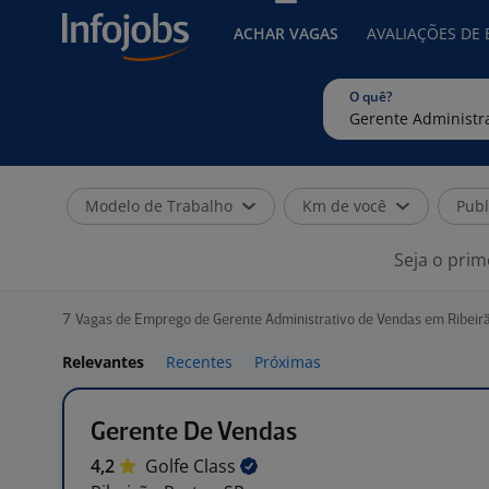
ACHAR VAGAS
AVALIAÇÕES DE
O quê?
Modelo de Trabalho
Km de você
Publ
Seja o prim
7
Vagas de Emprego de Gerente Administrativo de Vendas em Ribeirã
Relevantes
Recentes
Próximas
Gerente De Vendas
4,2
Golfe
Class