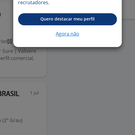
recrutadores.
22 jun
)
Quero destacar meu perfil
Agora não
ior
Presencial
r Sure | Valisere
rfil comercial,
1 jul
 BRASIL
 (2º Grau)