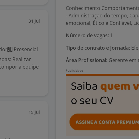
Conhecimento Comportamenta
- Administração do tempo, Capa
31 jul
emocional, Ético e Confiável, L
Número de vagas:
1
Tipo de contrato e Jornada:
Efe
ior
Presencial
oas: Realizar
Área Profissional:
Gerente em C
 compor a equipe
15 jul