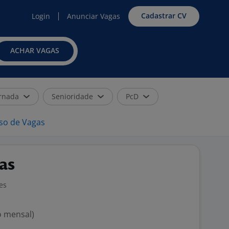
Cadastrar CV
Login
Anunciar Vagas
ACHAR VAGAS
rnada
Senioridade
PcD
iso de Vagas
as
es
o mensal)