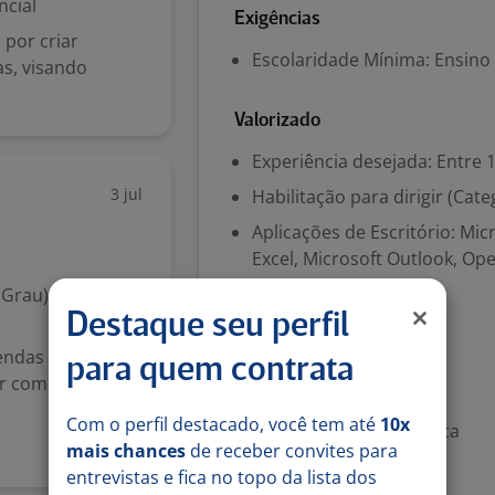
ncial
Exigências
por criar
Escolaridade Mínima: Ensino
as, visando
Valorizado
Experiência desejada: Entre 1
3 jul
Habilitação para dirigir (Cate
Aplicações de Escritório: Mi
Excel, Microsoft Outlook, Ope
 Grau)
Destaque seu perfil
Benefícios
endas e
Ajuda de custo
para quem contrata
ar com metas,
Assistência médica
Com o perfil destacado, você tem até
10x
Assistência odontológica
mais chances
de receber convites para
entrevistas e fica no topo da lista dos
Denunciar vaga