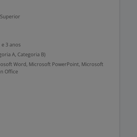
 Superior
 e 3 anos
goria A, Categoria B)
crosoft Word, Microsoft PowerPoint, Microsoft
n Office