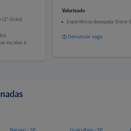
Valorizado
 (2º Grau)
Experiência desejada: Entre 
dos
Denunciar vaga
as escalas e
onadas
Barueri - SP
Guarulhos - SP