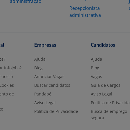
administração
Recepcionista
administrativa
nal
Empresas
Candidatos
os?
Ajuda
Ajuda
r Infojobs?
Blog
Blog
onosco
Anunciar Vagas
Vagas
 Cookies
Buscar candidatos
Guia de Cargos
ento de
Pandapé
Aviso Legal
Aviso Legal
Política de Privacid
co
Política de Privacidade
Busca de emprego
segura