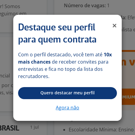
Número de vagas:
1
r! Somos
 seguimos em
Tipo de contrato e Jornada:
Efe
Destaque seu perfil
Área Profissional:
Especialista 
Controladoria
para quem contrata
15 jul
Com o perfil destacado, você tem até
10x
mais chances
de receber convites para
entrevistas e fica no topo da lista dos
ncial
recrutadores.
por criar
as, visando
Quero destacar meu perfil
Agora não
Exigências
1 jul
 BRASIL
Escolaridade Mínima: Ensino