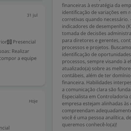
financeiras à estratégia da em
identificação de variações em 
31 jul
corretivas quando necessário.
indicadores de desempenho (KPI
tomada de decisões administrat
para diretores e gerentes, con
ior
Presencial
processos e projetos. Buscamos
oas: Realizar
identificação de oportunidades
 compor a equipe
processos, sempre visando à efi
atualizado(a) sobre as melhore
contábeis, além de ter domíni
financeira. Habilidades interpe
a comunicação clara são fundam
Especialista em Controladoria 
Hoje
empresa estejam alinhadas às d
compreendam adequadamente as
você é uma pessoa analítica, d
queremos conhecê-lo(a)!
ncial