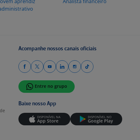
Jovem aprendiz
Analista financeiro
administrativo
Acompanhe nossos canais oficiais
Entre no grupo
Baixe nosso App
ade
DISPONÍVEL NA
DISPONÍVEL NO
App Store
Google Play