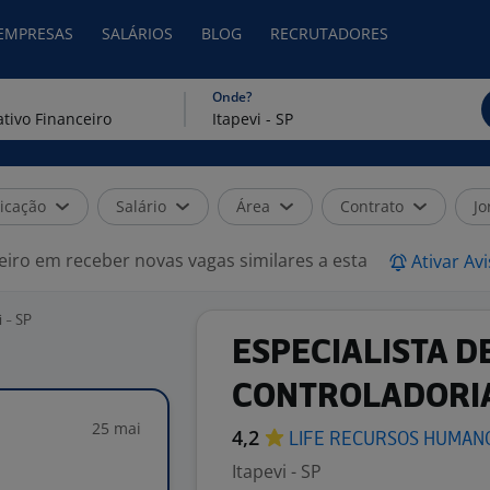
 EMPRESAS
SALÁRIOS
BLOG
RECRUTADORES
Onde?
icação
Salário
Área
Contrato
Jo
eiro em receber novas vagas similares a esta
Ativar Av
 - SP
ESPECIALISTA D
CONTROLADORIA
25 mai
4,2
LIFE RECURSOS
HUMAN
Itapevi - SP