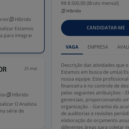
R$ 8.500,00 (Bruto mensal)
Híbrido
rior
Híbrido
CANDIDATAR-ME
realizar Estamos
a para integrar
VAGA
EMPRESA
AVAL
Descrição das atividades que o p
25 mai
OR
Estamos em busca de um(a) Esp
nossa equipe. Este profissiona
financeira e no controle de d
pelas seguintes atribuições: - E
ior
Híbrido
gerenciais, proporcionando um
ealizar O Analista
organização. - Garantia da acu
ma série de
de auditorias e revisões periód
elaboração do orçamento anual
diferentes áreas para coletar 