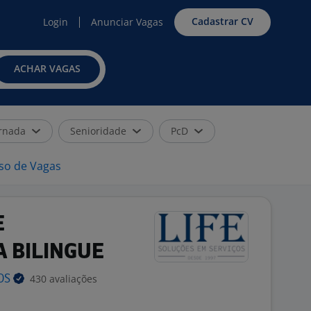
Cadastrar CV
Login
Anunciar Vagas
ACHAR VAGAS
rnada
Senioridade
PcD
iso de Vagas
E
 BILINGUE
430 avaliações
OS