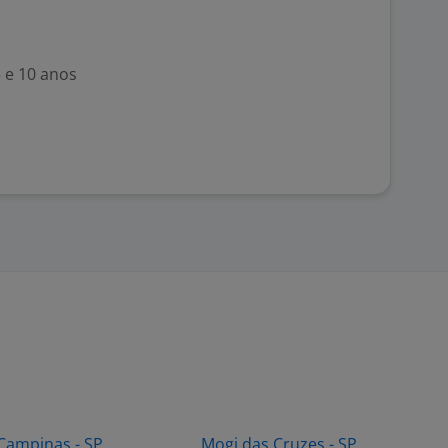
5 e 10 anos
Campinas - SP
Mogi das Cruzes - SP