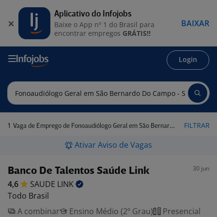
Aplicativo do Infojobs
BAIXAR
Baixe o App nº 1 do Brasil para
encontrar empregos
GRÁTIS!!
Login
1
FILTRAR
Vaga de Emprego de Fonoaudiólogo Geral em São Bernardo do Campo - SP
Ativar Aviso de Vagas
30 jun
Banco De Talentos Saúde Link
4,6
SAUDE
LINK
Todo Brasil
A combinar
Ensino Médio (2º Grau)
Presencial