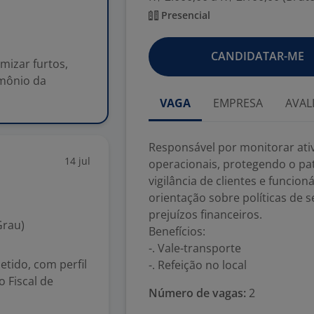
Presencial
CANDIDATAR-ME
mizar furtos,
imônio da
VAGA
EMPRESA
AVAL
Responsável por monitorar ativ
14 jul
operacionais, protegendo o pa
vigilância de clientes e funcio
orientação sobre políticas de s
prejuízos financeiros.
Grau)
Benefícios:
-. Vale-transporte
tido, com perfil
-. Refeição no local
 Fiscal de
Número de vagas:
2