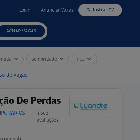
Cadastrar CV
Login
Anunciar Vagas
ACHAR VAGAS
rnada
Senioridade
PcD
iso de Vagas
nção De Perdas
4.502
MPORARIOS
avaliações
o mensal)