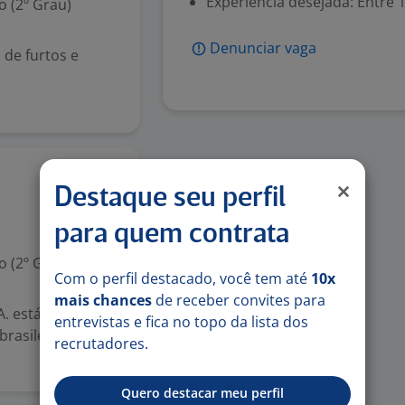
Experiência desejada: Entre 1
 (2º Grau)
Denunciar vaga
 de furtos e
1 jun
Destaque seu perfil
para quem contrata
 (2º Grau)
Com o perfil destacado, você tem até
10x
mais chances
de receber convites para
. está
entrevistas e fica no topo da lista dos
rasileiros,
recrutadores.
Quero destacar meu perfil