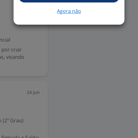
Agora não
15 jul
ncial
por criar
as, visando
24 jun
 (2º Grau)
 Entrada e Saída: