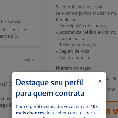
Se identificou? Inscreva-
se e vamos juntos mudar o mu
Benefícios:
Presencial
-. Participação nos lucros
 de clientes de
-. Assistência Médica e Odontol
rande MS.
-. Cartão sócio
-. Ticket alimentação
-. Seguro de Vida
-. Vale transporte
24 jun
Número de vagas:
1
Tipo de contrato e Jornada:
Efe
Destaque seu perfil
 (2º Grau)
Área Profissional:
Operacional 
para quem contrata
da busca um
argo é essencial
Com o perfil destacado, você tem até
10x
mais chances
de receber convites para