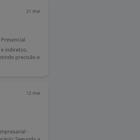
21 mai
Presencial
e indiretos,
antindo precisão e
12 mai
Empresarial -
orário: Segunda a