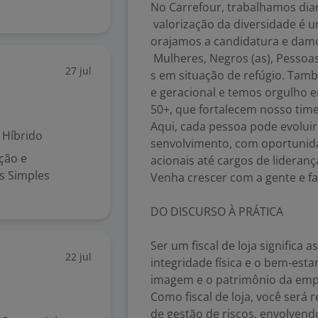
No Carrefour, trabalhamos diar
valorização da diversidade é 
orajamos a candidatura e damo
Mulheres, Negros (as), Pessoa
27 jul
s em situação de refúgio. Tam
e geracional e temos orgulho 
50+, que fortalecem nosso time
Aqui, cada pessoa pode evoluir
Híbrido
senvolvimento, com oportunid
ação e
acionais até cargos de lideranç
es Simples
Venha crescer com a gente e fa
DO DISCURSO À PRÁTICA
Ser um fiscal de loja signific
22 jul
integridade física e o bem-est
imagem e o patrimônio da emp
Como fiscal de loja, você será 
de gestão de riscos, envolvend