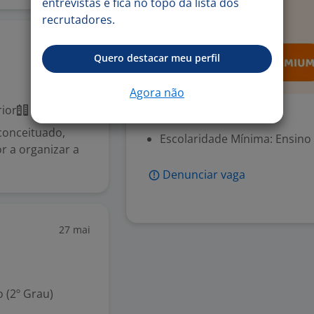
entrevistas e fica no topo da lista dos
recrutadores.
24 jun
Quero destacar meu perfil
Agora não
ior
Presencial
Exigências
conceituado,
Escolaridade Mínima: Ensino
 a organizar a
Denunciar vaga
27 mai
 (2º Grau)