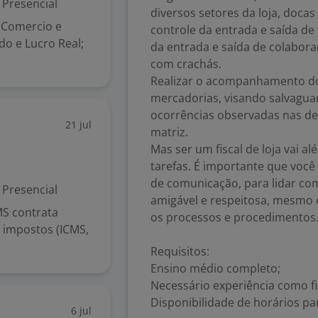
Presencial
diversos setores da loja, doca
 Comercio e
controle da entrada e saída de 
do e Lucro Real;
da entrada e saída de colabora
com crachás.
Realizar o acompanhamento do 
mercadorias, visando salvaguar
ocorrências observadas nas dep
21 jul
matriz.
Mas ser um fiscal de loja vai 
tarefas. É importante que você
de comunicação, para lidar com
Presencial
amigável e respeitosa, mesmo 
MS contrata
os processos e procedimentos
 impostos (ICMS,
Requisitos:
Ensino médio completo;
Necessário experiência como fi
Disponibilidade de horários pa
6 jul