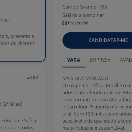
Campo Grande - MS
Salário a combinar
ncial
Presencial
país, presente e
CANDIDATAR-ME
hões de clientes
VAGA
EMPRESA
AVAL
28 jul
MAIS QUE MERCADO
O Grupo Carrefour Brasil é o ma
ados e atendendo mais de 60 m
ntes formatos como Atacadão, 
 (2º Grau)
e Carrefour Property oferecend
ural. Com 130 mil colaborador
 Entrada e Saída:
acessível e de qualidade a to
tindo que todos
mais inclusiva e sustentável.