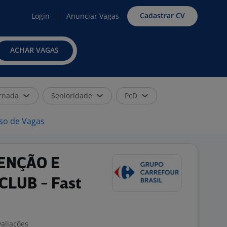
Cadastrar CV
Login
Anunciar Vagas
ACHAR VAGAS
rnada
Senioridade
PcD
iso de Vagas
ENÇÃO E
CLUB - Fast
valiações