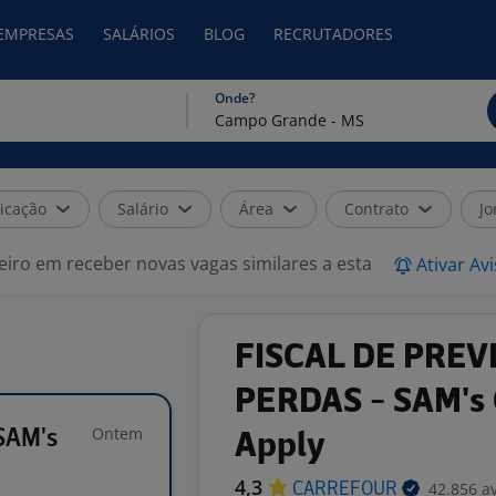
 EMPRESAS
SALÁRIOS
BLOG
RECRUTADORES
Onde?
icação
Salário
Área
Contrato
Jo
eiro em receber novas vagas similares a esta
Ativar Av
FISCAL DE PREV
PERDAS - SAM's 
Ontem
SAM's
Apply
4,3
42.856 a
CARREFOUR