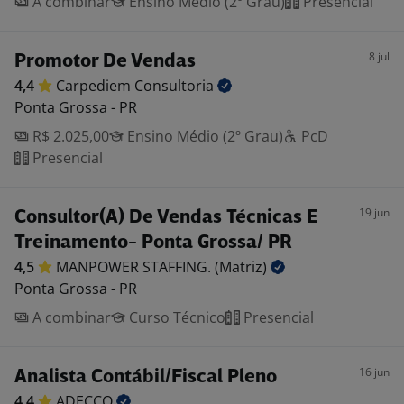
A combinar
Ensino Médio (2º Grau)
Presencial
8 jul
Promotor De Vendas
4,4
Carpediem
Consultoria
Ponta Grossa - PR
R$ 2.025,00
Ensino Médio (2º Grau)
PcD
Presencial
19 jun
Consultor(A) De Vendas Técnicas E
Treinamento- Ponta Grossa/ PR
4,5
MANPOWER STAFFING.
(Matriz)
Ponta Grossa - PR
A combinar
Curso Técnico
Presencial
16 jun
Analista Contábil/Fiscal Pleno
4,4
ADECCO