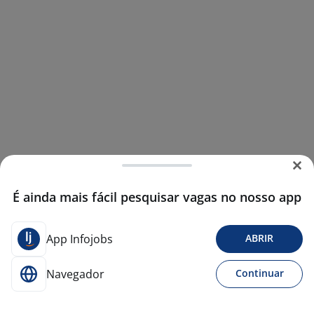
É ainda mais fácil pesquisar vagas no nosso app
App Infojobs
ABRIR
Navegador
Continuar