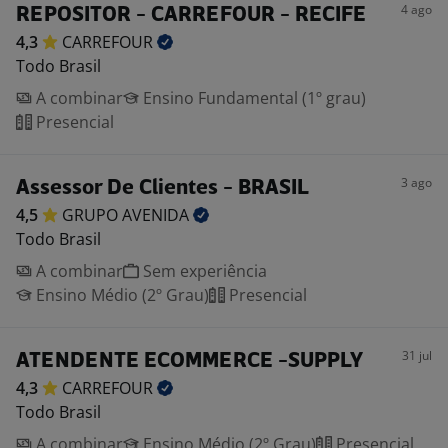
4 ago
REPOSITOR - CARREFOUR - RECIFE
4,3
CARREFOUR
Todo Brasil
A combinar
Ensino Fundamental (1º grau)
Presencial
3 ago
Assessor De Clientes - BRASIL
4,5
GRUPO
AVENIDA
Todo Brasil
A combinar
Sem experiência
Ensino Médio (2º Grau)
Presencial
31 jul
ATENDENTE ECOMMERCE -SUPPLY
4,3
CARREFOUR
Todo Brasil
A combinar
Ensino Médio (2º Grau)
Presencial