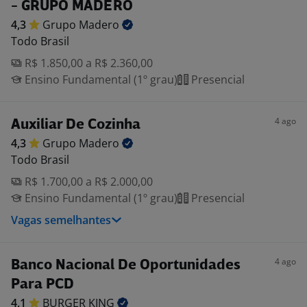
- GRUPO MADERO
4,3
Grupo
Madero
Todo Brasil
R$ 1.850,00 a R$ 2.360,00
Ensino Fundamental (1º grau)
Presencial
4 ago
Auxiliar De Cozinha
4,3
Grupo
Madero
Todo Brasil
R$ 1.700,00 a R$ 2.000,00
Ensino Fundamental (1º grau)
Presencial
Vagas semelhantes
4 ago
Banco Nacional De Oportunidades
Para PCD
4,1
BURGER
KING