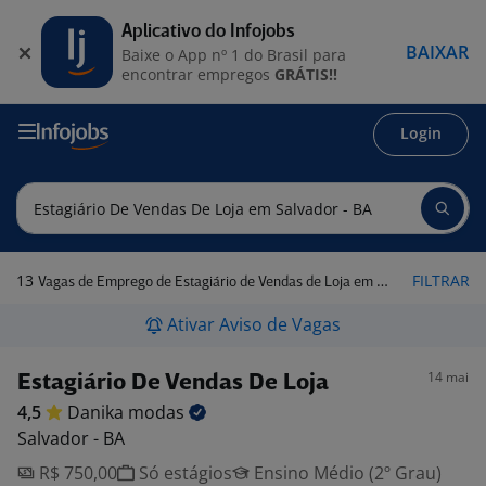
Aplicativo do Infojobs
BAIXAR
Baixe o App nº 1 do Brasil para
encontrar empregos
GRÁTIS!!
Login
13
FILTRAR
Vagas de Emprego de Estagiário de Vendas de Loja em Salvador - BA
Ativar Aviso de Vagas
14 mai
Estagiário De Vendas De Loja
4,5
Danika
modas
Salvador - BA
R$ 750,00
Só estágios
Ensino Médio (2º Grau)