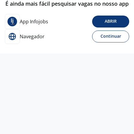
É ainda mais fácil pesquisar vagas no nosso app
App Infojobs
ABRIR
Navegador
Continuar
Para Candidatos
Acesse o site de empregos líder e se candidate a
vagas adequadas ao seu perfil de forma fácil e
rápida.