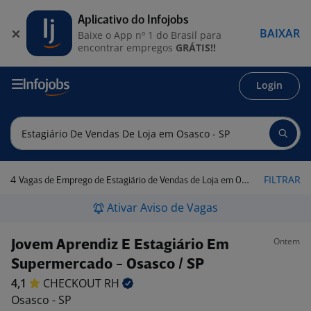
Aplicativo do Infojobs
BAIXAR
Baixe o App nº 1 do Brasil para
encontrar empregos
GRÁTIS!!
Login
4
FILTRAR
Vagas de Emprego de Estagiário de Vendas de Loja em Osasco - SP
Ativar Aviso de Vagas
Ontem
Jovem Aprendiz E Estagiário Em
Supermercado - Osasco / SP
4,1
CHECKOUT
RH
Osasco - SP