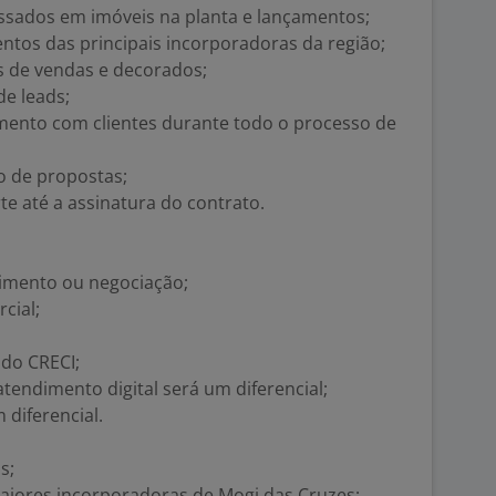
essados em imóveis na planta e lançamentos;
os das principais incorporadoras da região;
ds de vendas e decorados;
e leads;
ento com clientes durante todo o processo de
 de propostas;
e até a assinatura do contrato.
imento ou negociação;
cial;
 do CRECI;
atendimento digital será um diferencial;
 diferencial.
s;
iores incorporadoras de Mogi das Cruzes;