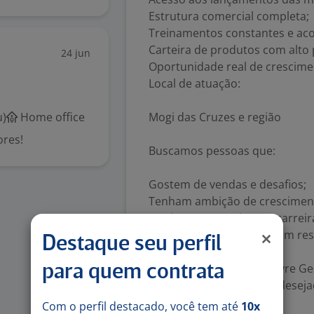
Estrutura comercial completa;
Treinamentos constantes e a
Carteira de produtos com alto 
24 jun
Oportunidade real de crescimen
Local de atuação:
u)
Home office
Mogi das Cruzes e região
ores!
Buscamos pessoas que:
Gostem de vendas e desafios;
Tenham ambição de cresciment
Queiram construir uma carreira
Sejam comprometidas com resu
Destaque seu perfil
Faça parte da Unidade Livre Ge
para quem contrata
empreendimentos mais desejad
Com o perfil destacado, você tem até
10x
Número de vagas:
1