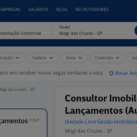
 EMPRESAS
SALÁRIOS
BLOG
RECRUTADORES
Onde?
icação
Salário
Área
Contrato
Jo
eiro em receber novas vagas similares a esta
Ativar Av
ogi das Cruzes - SP
Consultor Imobil
Lançamentos (A
3 jun
nçamentos
Unidade Livre Gestão Imobiliári
Mogi das Cruzes - SP