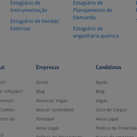
Estagiário de
Estagiário de
Instrumentação
Planejamento de
Demanda
Estagiário de Vendas
Externas
Estagiário de
engenharia química
nal
Empresas
Candidatos
os?
Ajuda
Ajuda
r Infojobs?
Blog
Blog
onosco
Anunciar Vagas
Vagas
 Cookies
Buscar candidatos
Guia de Cargos
ento de
Pandapé
Aviso Legal
Aviso Legal
Política de Privacid
co