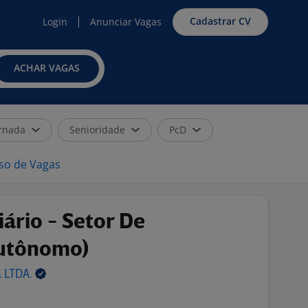
Cadastrar CV
Login
Anunciar Vagas
ACHAR VAGAS
rnada
Senioridade
PcD
iso de Vagas
iário - Setor De
utônomo)
a
LTDA.