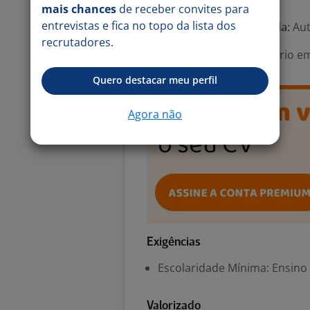
mais chances
de receber convites para
entrevistas e fica no topo da lista dos
Tipo de contrato e Jornada:
Aut
recrutadores.
Área Profissional:
Estagiário e
Quero destacar meu perfil
Agora não
Exigências
Escolaridade Mínima: Ensino
Valorizado