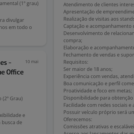
mental (1º grau)
Atendimento de clientes inter
Apresentação de empreendiment
Realização de visitas aos stan
ra divulgar
Captação e acompanhamento d
unos em todo o
Desenvolvimento de relacionam
compra;
Elaboração e acompanhamento
Fechamento de vendas e suport
10 mai
Requisitos:
es -
Ser maior de 18 anos;
e Office
Experiência com vendas, atend
Boa comunicação e perfil comer
Proatividade e foco em metas;
Disponibilidade para obtenção
 (2º Grau)
Facilidade com redes sociais e 
Possuir veículo próprio será um
ibilidade e
Oferecemos:
m busca de
Comissões atrativas e escalávei
Acesso aos lançamentos das ma