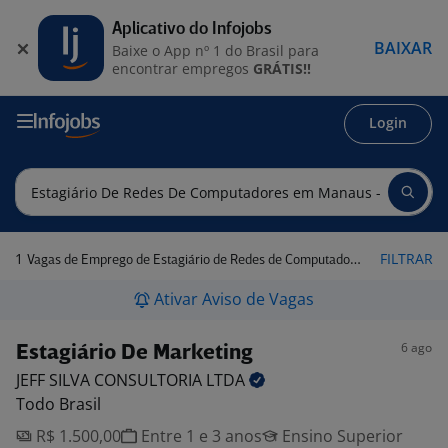
Aplicativo do Infojobs
BAIXAR
Baixe o App nº 1 do Brasil para
encontrar empregos
GRÁTIS!!
Login
1
FILTRAR
Vagas de Emprego de Estagiário de Redes de Computadores em Manaus - AM
Ativar Aviso de Vagas
6 ago
Estagiário De Marketing
JEFF SILVA CONSULTORIA
LTDA
Todo Brasil
R$ 1.500,00
Entre 1 e 3 anos
Ensino Superior