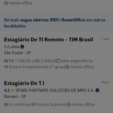
Home office
Há mais
vagas abertas 100% HomeOffice
em outras
localidades:
7 ago
Estagiário De TI Remoto - TIM Brasil
S.n.silva
São Paulo - SP
R$ 1.700,00 a R$ 2.600,00
Sem experiência
Ensino Fundamental (1º grau)
Home office
30 jul
Estagiário De T.I
4,3
SPARE PARTNERS SOLUCOES DE MRO
S.A.
Barueri - SP
A combinar
Ensino Superior
Home office