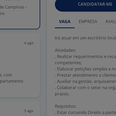
CANDIDATAR-ME
 de Campinas -
sos
VAGA
EMPRESA
AVAL
Irá atuar em um escritório loc
4 ago
Atividades:
. Realizar requerimentos e rec
competentes;
. Elaborar petições simples e 
va, com
. Prestar atendimento a client
departamento
. Auxiliar na gestão, arquivam
. Colaborar com o setor na or
prazos.
Requisitos:
3 ago
. Estar cursando Direito a parti