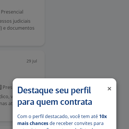
Presencial
essos judiciais
ial) e documentos
29 jul
Presencial
Destaque seu perfil
ico, você irá
para quem contrata
 nas atividades
Com o perfil destacado, você tem até
10x
mais chances
de receber convites para