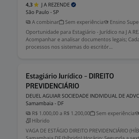
4,3
J A
REZENDE
São Paulo - SP
A combinar
Sem experiência
Ensino Supe
Oportunidade para Estagiário - Jurídico na J A R
Acompanhar e analisar documentos legais; Cad
processos nos sistemas do escritór...
Estagiário Jurídico - DIREITO
PREVIDENCIÁRIO
DEUEL AGUIAR SOCIEDADE INDIVIDUAL DE
ADVO
Samambaia - DF
R$ 1.000,00 a R$ 1.200,00
Sem experiência
Híbrido
VAGA DE ESTÁGIO DIREITO PREVIDENCIÁRIO (HÍBR
Samambaia DF (híbrido) Horário: Segunda a sext