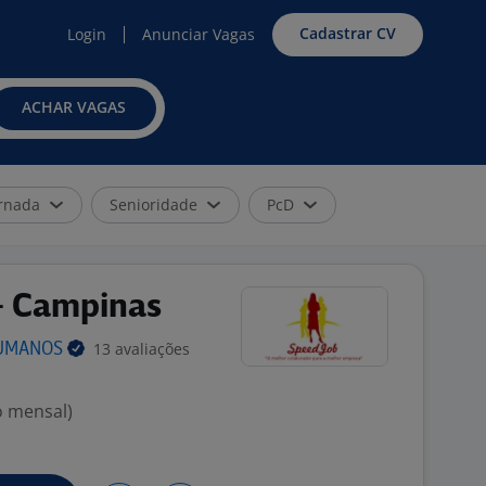
Cadastrar CV
Login
Anunciar Vagas
ACHAR VAGAS
rnada
Senioridade
PcD
 - Campinas
13 avaliações
UMANOS
o mensal)