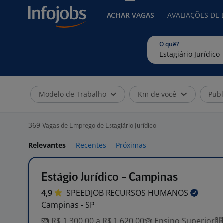
ACHAR VAGAS
AVALIAÇÕES DE
O quê?
Modelo de Trabalho
Km de você
Publ
369
Vagas de Emprego de Estagiário Jurídico
Relevantes
Recentes
Próximas
Estágio Jurídico - Campinas
4,9
SPEEDJOB RECURSOS
HUMANOS
Campinas - SP
R$ 1.300,00 a R$ 1.620,00
Ensino Superior