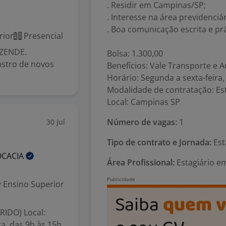
. Residir em Campinas/SP;
. Interesse na área previdenciár
. Boa comunicação escrita e prá
rior
Presencial
EZENDE.
Bolsa: 1.300,00
astro de novos
Benefícios: Vale Transporte e A
Horário: Segunda a sexta-feira
Modalidade de contratação: Es
Local: Campinas SP
Número de vagas:
1
30 jul
Tipo de contrato e Jornada:
Est
CACIA
Área Profissional:
Estagiário em
Ensino Superior
IDO) Local:
a, das 9h às 15h