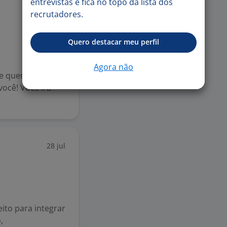
entrevistas e fica no topo da lista dos
29 jul
recrutadores.
Quero destacar meu perfil
Agora não
 e quer aprender
você! Você irá
28 jul
ito para integrar
,